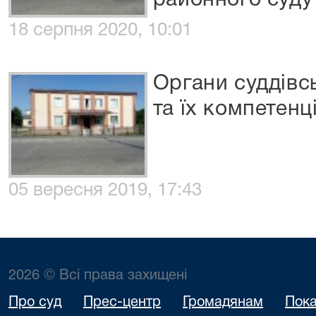
районного суду
18 серпня 2020, 10:01
Органи суддівс
та їх компетенц
05 вересня 2019, 17:43
2026 © Всі права захищені
Про суд
Прес-центр
Громадянам
Пока