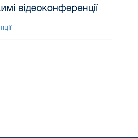
имі відеоконференції
нції