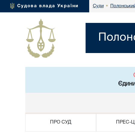
Полонський
Судова влада України
Суди
•
Полонс
Єдини
ПРО СУД
ПРЕС-Ц