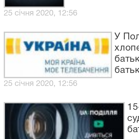
25 січня 2020, 12:56
У По
хлоп
батьк
бать
25 січня 2020, 12:56
15
су
ба