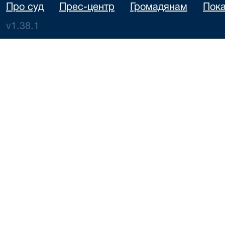
Про суд
Прес-центр
Громадянам
Пока
v1.38.1