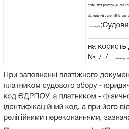
прийняття реєстраційного ном
відповідний орган Міністерства
;Судовий
паспорті)
__________
на користь
№_/_/__
(номер рі
При заповненні платіжного докумен
платником судового збору - юриди
код ЄДРПОУ, а платником - фізичн
ідентифікаційний код, а при його від
релігійними переконаннями, зазнача