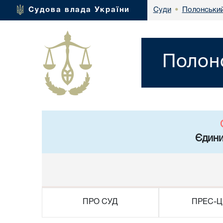
Полонський
Судова влада України
Суди
•
Полонс
Єдини
ПРО СУД
ПРЕС-Ц