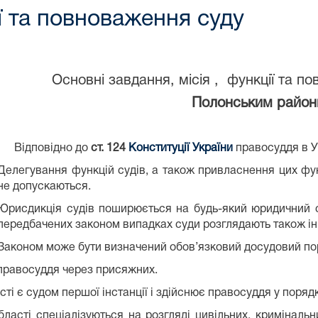
ії та повноваження суду
Основні завдання, місія , функції та 
Полонським район
Відповідно до
ст. 124
Конституції України
правосуддя в У
Делегування функцій судів, а також привласнення цих ф
не допускаються.
Юрисдикція судів поширюється на будь-який юридичний с
передбачених законом випадках суди розглядають також ін
Законом може бути визначений обов’язковий досудовий по
 правосуддя через присяжних.
 є судом першої інстанції і здійснює правосуддя у поряд
і спеціалізуються на розгляді цивільних, кримінальни