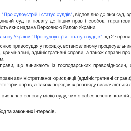
"Про судоустрій і статус суддів"
, відповідно до якої суд,
ливий суд та повагу до інших прав і свобод, гарантов
ість яких надана Верховною Радою України.
акону України "Про судоустрій і статус суддів"
від 2 червня
дійснює правосуддя у порядку, встановленому процесуальни
і, кримінальні, адміністративні справи, а також справи пр
м.
прави, що виникають із господарських правовідносин, а
прави адміністративної юрисдикції (адміністративні справи)
тегорій справ, а також порядок їх розгляду визначаються 
» визначає основну місію суду, чим є забезпечення кожній
 та законних інтересів.