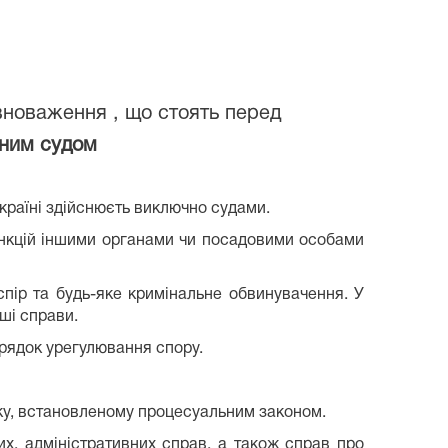
повноваження , що стоять перед
ним судом
країні здійснюєть виключно судами.
ункцій іншими органами чи посадовими особами
пір та будь-яке кримінальне обвинувачення. У
ші справи.
рядок урегулювання спору.
ку, встановленому процесуальним законом.
х, адміністративних справ, а також справ про