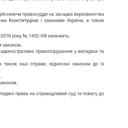
 здійснюючи правосуддя на засадах верховенства
аних
Конституцією
і законами України, а також
 2016 року № 1402-VIII належить:
м законом.
о адміністративні правопорушення у випадках та
 також інші справи, віднесені законом до їх
.
законом.
 людині права на справедливий суд та повагу до