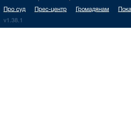
Про суд
Прес-центр
Громадянам
Пока
v1.38.1