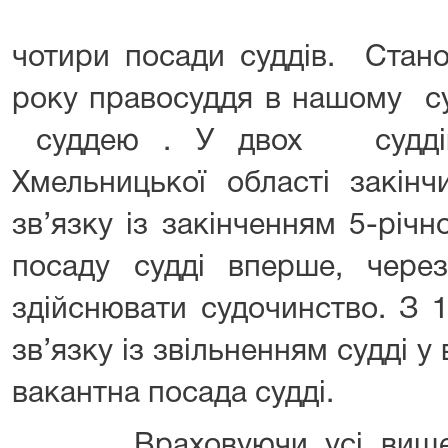
чотири посади суддів. Стан
року правосуддя в нашому су
суддею . У двох суддів
Хмельницької області закін
зв’язку із закінченням 5-річ
посаду судді вперше, чер
здійснювати судочинство. З 
зв’язку із звільненням судді у
вакантна посада судді.
Враховуючи усі вищевка