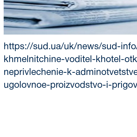
https://sud.ua/uk/news/sud-inf
khmelnitchine-voditel-khotel-ot
neprivlechenie-k-adminotvetstve
ugolovnoe-proizvodstvo-i-prigo