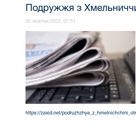
Подружжя з Хмельниччи
05 жовтня 2022, 07:51
https://zaxid.net/podruzhzhya_z_hmelnichchini_o