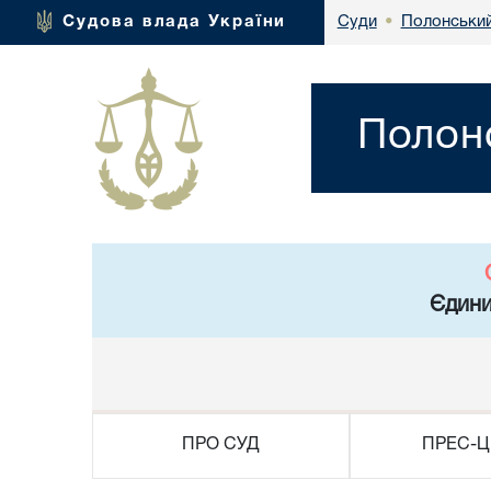
Полонський
Судова влада України
Суди
•
Полонс
Єдини
ПРО СУД
ПРЕС-Ц