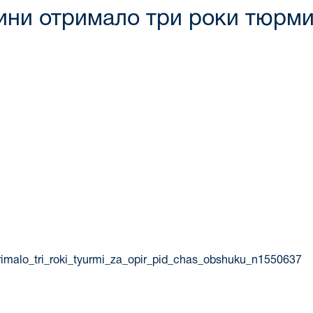
ни отримало три роки тюрми з
trimalo_tri_roki_tyurmi_za_opir_pid_chas_obshuku_n1550637