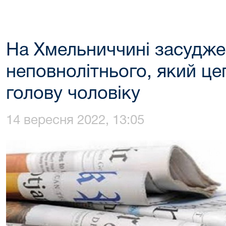
На Хмельниччині засудж
неповнолітнього, який ц
голову чоловіку
14 вересня 2022, 13:05