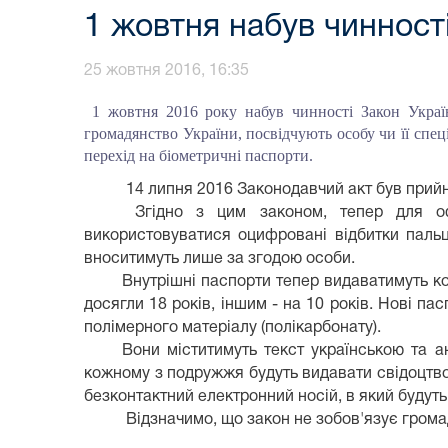
1 жовтня набув чинност
25 жовтня 2016, 16:35
1 жовтня 2016 року набув чинності Закон Украї
громадянство України, посвідчують особу чи її спе
перехід на біометричні паспорти.
14 липня 2016 Законодавчий акт був прий
Згідно з цим законом, тепер для офо
використовуватися оцифровані відбитки пальц
вноситимуть лише за згодою особи.
Внутрішні паспорти тепер видаватимуть ко
досягли 18 років, іншим - на 10 років. Нові п
полімерного матеріалу (полікарбонату).
Вони міститимуть текст українською та а
кожному з подружжя будуть видавати свідоцтво 
безконтактний електронний носій, в який будут
Відзначимо, що закон не зобов'язує грома