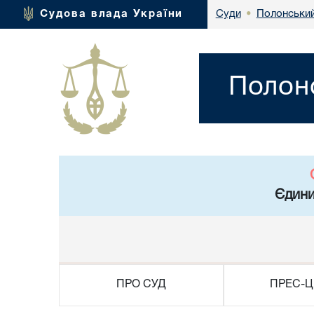
Полонський
Судова влада України
Суди
•
Полонс
Єдини
ПРО СУД
ПРЕС-Ц