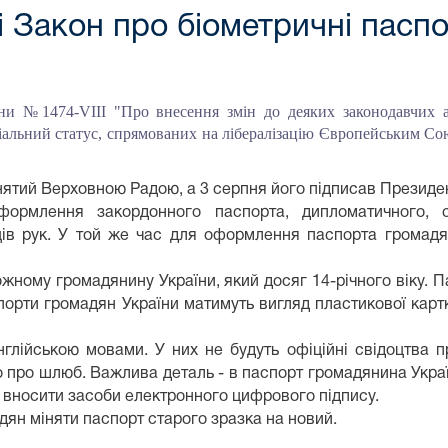
і Закон про біометричні пасп
ни №1474-VIII "Про внесення змін до деяких законодавчих 
ціальний статус, спрямованих на лібералізацію Європейським Со
нятий Верховною Радою, а 3 серпня його підписав Президе
рмлення закордонного паспорта, дипломатичного, с
ів рук. У той же час для оформлення паспорта громадя
жному громадянину України, який досяг 14-річного віку. 
аспорти громадян України матимуть вигляд пластикової карт
нглійською мовами. У них не будуть офіційні свідоцтва 
про шлюб. Важлива деталь - в паспорт громадянина Україн
ь вносити засоби електронного цифрового підпису.
дян міняти паспорт старого зразка на новий.