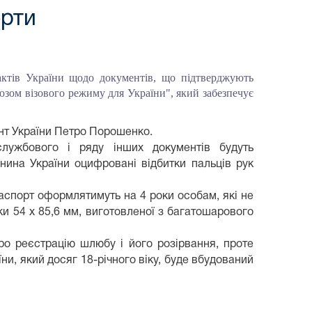
орти
актів України щодо документів, що підтверджують
юзом візового режиму для України", який забезпечує
нт України Петро Порошенко.
лужбового і ряду інших документів будуть
нина України оцифровані відбитки пальців рук
Паспорт оформлятимуть на 4 роки особам, які не
ки 54 х 85,6 мм, виготовленої з багатошарового
про реєстрацію шлюбу і його розірвання, проте
и, який досяг 18-річного віку, буде вбудований