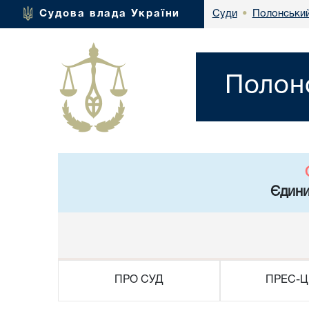
Полонський
Судова влада України
Суди
•
Полонс
Єдини
ПРО СУД
ПРЕС-Ц