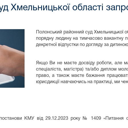
д Хмельницької області запр
Полонський районний суд Хмельницької об
порядну людину на тимчасово вакантну п
декретної відпустки по догляду за дитино
Якщо Ви не маєте досвіду роботи, але м
спеціаліста, магістра) та/або диплом мо
право, а також маєте бажання працювати
юрисдикції навчаючись на практиці, ми че
 постанови КМУ від 29.12.2023 року № 1409 «Питання 