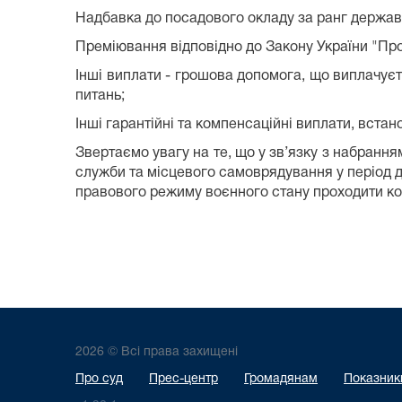
Надбавка до посадового окладу за ранг державн
Преміювання відповідно до Закону України "Пр
Інші виплати - грошова допомога, що виплачуєт
питань;
Інші гарантійні та компенсаційні виплати, вста
Звертаємо увагу на те, що у зв’язку з набранн
служби та місцевого самоврядування у період ді
правового режиму воєнного стану проходити кон
2026 © Всі права захищені
Про суд
Прес-центр
Громадянам
Показники