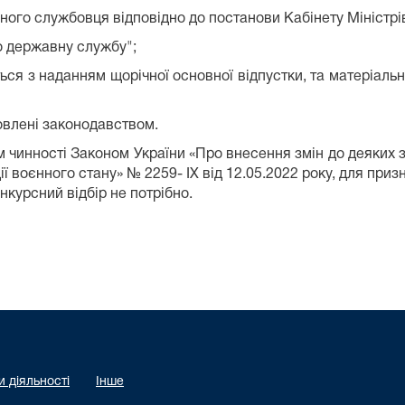
ого службовця відповідно до постанови Кабінету Міністрів 
о державну службу";
ься з наданням щорічної основної відпустки, та матеріал
новлені законодавством.
ям чинності Законом України «Про внесення змін до деяких
ї воєнного стану» № 2259- ІХ від 12.05.2022 року, для приз
курсний відбір не потрібно.
 діяльності
Інше