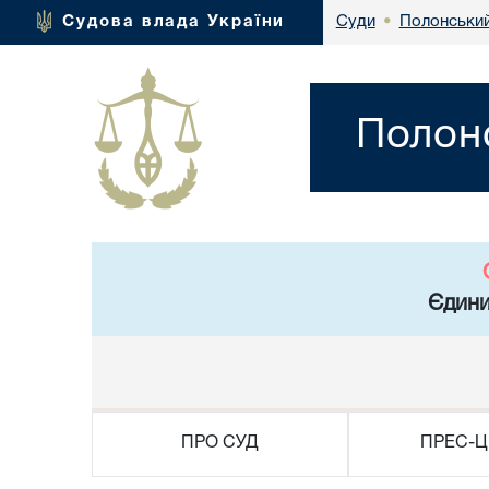
Полонський
Судова влада України
Суди
•
Полонс
Єдини
ПРО СУД
ПРЕС-Ц