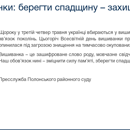
нки: берегти спадщину – захи
Щороку у третій четвер травня українці вбираються у виши
зв’язок поколінь. Цьогоріч Всесвітній день вишиванки пр
опинилася під загрозою знищення на тимчасово окупованих
Вишиванка – це зашифроване слово роду, мовчазне свідче
Наш обов’язок нині – зміцнити силу пам’яті, зберегти спад
Пресслужба Полонського районного суду