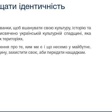
щати ідентичність
ванки, щоб вшанувати свою культуру, історію та
исвячено українській культурній спадщині, яка
 територіях.
ння про те, ким ми є і що несемо у майбутнє.
щину, захистити своє, аби передати нащадкам.