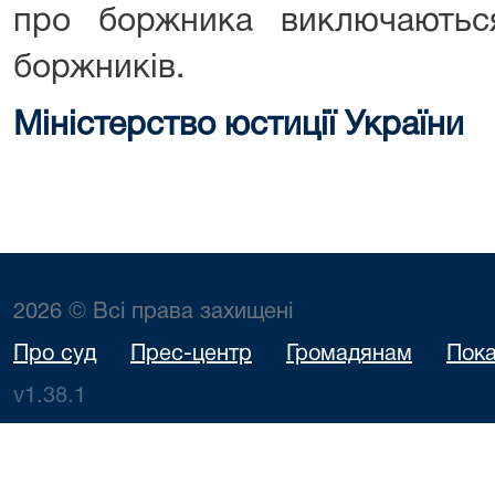
про боржника виключаютьс
боржників.
Міністерство юстиції України
2026 © Всі права захищені
Про суд
Прес-центр
Громадянам
Пока
v1.38.1