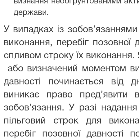
визнання необґрунтованими актив
держави.
У випадках із зобов’язанням
виконання, перебіг позовної 
спливом строку їх виконання.
або визначений моментом вим
давності починається від д
виникає право пред’явити 
зобов’язання. У разі наданн
пільговий строк для викона
перебіг позовної давності п