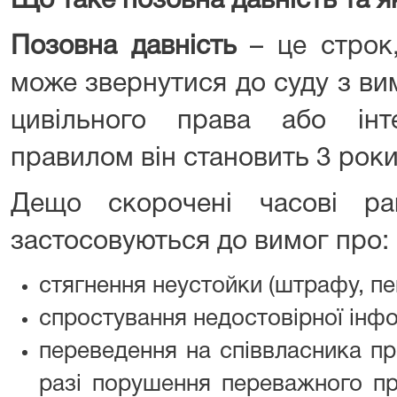
Що таке позовна давність та 
Позовна давність
– це строк
може звернутися до суду з ви
цивільного права або інт
правилом він становить 3 роки
Дещо скорочені часові р
застосовуються до вимог про:
стягнення неустойки (штрафу, пен
спростування недостовірної інфор
переведення на співвласника пр
разі порушення переважного пра