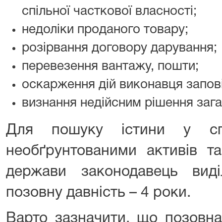
спільної часткової власності;
недоліки проданого товару;
розірвання договору дарування;
перевезення вантажу, пошти;
оскарження дій виконавця запові
визнання недійсним рішення зага
Для пошуку істини у сп
необґрунтованими активів та
держави законодавець виді
позовну давність – 4 роки.
Варто зазначити, що позовна