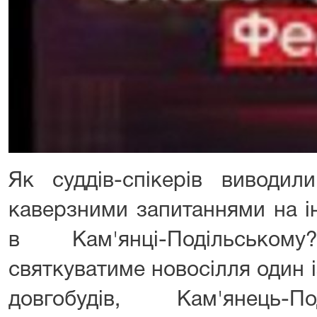
Як суддів-спікерів виводил
каверзними запитаннями на і
в Кам'янці-Подільсько
святкуватиме новосілля один і
довгобудів, Кам'янець-П