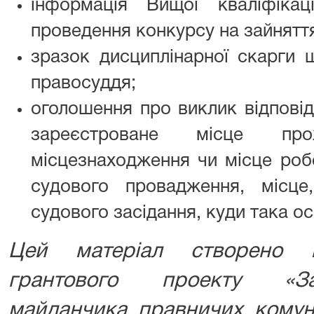
інформація Вищої кваліфікац
проведення конкурсу на зайняття
зразок дисциплінарної скарги 
правосуддя;
оголошення про виклик відповіда
зареєстроване місце прож
місцезнаходження чи місце роб
судового провадження, місце
судового засідання, куди така о
Цей матеріал створено в
грантового проекту «За
майданчика правничих комуні