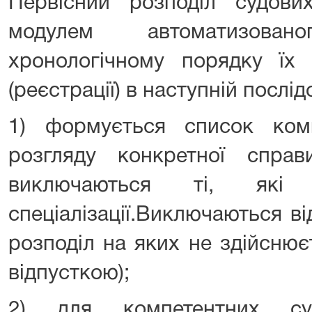
Первісний розподіл судови
модулем автоматизова
хронологічному порядку їх
(реєстрації) в наступній послід
1) формується список ком
розгляду конкретної справ
виключаються ті, які 
спеціалізації.Виключаються від
розподіл на яких не здійснює
відпусткою);
2) для компетентних суд