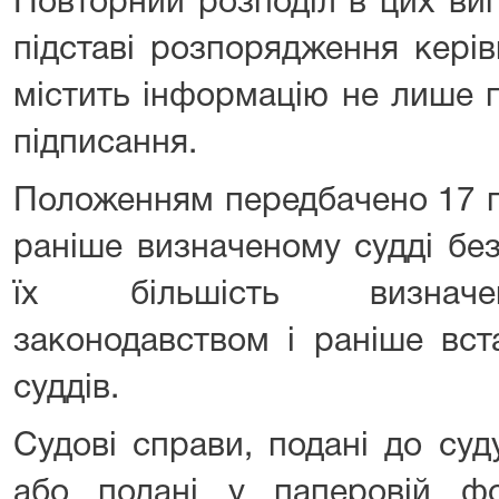
Повторний розподіл в цих ви
підставі розпорядження керів
містить інформацію не лише п
підписання.
Положенням передбачено 17 п
раніше визначеному судді бе
їх більшість визначе
законодавством і раніше вс
суддів.
Судові справи, подані до суд
або подані у паперовій ф