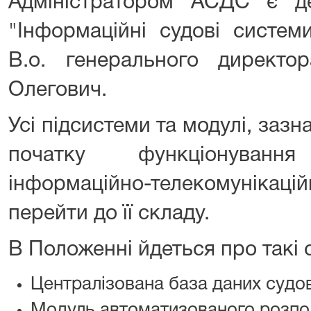
Адміністратором АСДС є д
"Інформаційні судові систе
В.о. генерального директ
Олегович.
Усі підсистеми та модулі, зазн
початку функціонуванн
інформаційно-телекомунікац
перейти до її складу.
В Положенні йдеться про такі
Централізована база даних судо
Модуль автоматизованого розпо