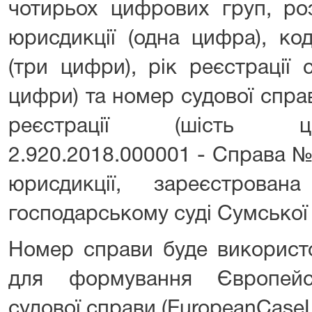
чотирьох цифрових груп, ро
юрисдикції (одна цифра), код
(три цифри), рік реєстрації 
цифри) та номер судової справ
реєстрації (шість ц
2.920.2018.000001 - Справа №
юрисдикції, зареєстров
господарському суді Сумської 
Номер справи буде використо
для формування Європейсь
судової справи (EuropeanCaseLa