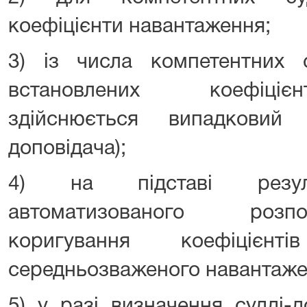
коефіцієнти навантаження;
3) із числа компетентних 
встановлених коефіціє
здійснюється випадковий 
доповідача);
4) на підставі резуль
автоматизованого розп
коригування коефіцієн
середньозваженого навантажен
5) у разі визначення судді-