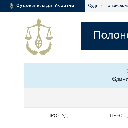
Полонський
Судова влада України
Суди
•
Полонс
Єдини
ПРО СУД
ПРЕС-Ц