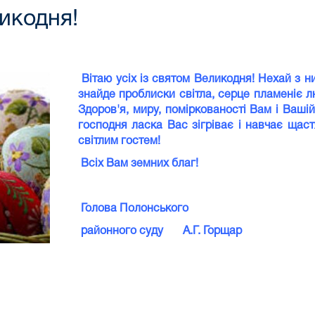
ликодня!
Вітаю усіх із святом Великодня! Нехай з 
знайде проблиски світла, серце пламеніє 
Здоров'я, миру, поміркованості Вам і Ваші
господня ласка Вас зігріває і навчає ща
світлим гостем!
Всіх Вам земних благ!
Голова Полонського
районного суду А.Г. Горщар