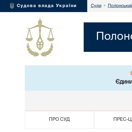
Полонський
Судова влада України
Суди
•
Полонс
Єдини
ПРО СУД
ПРЕС-Ц