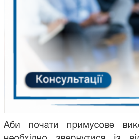
Аби почати примусове вик
необхідно звернутися із в