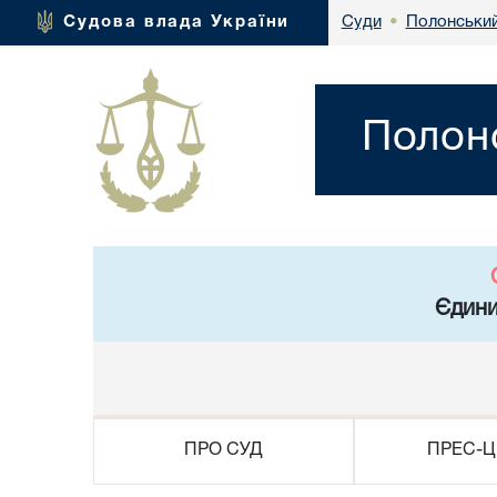
Полонський
Судова влада України
Суди
•
Полонс
Єдини
ПРО СУД
ПРЕС-Ц