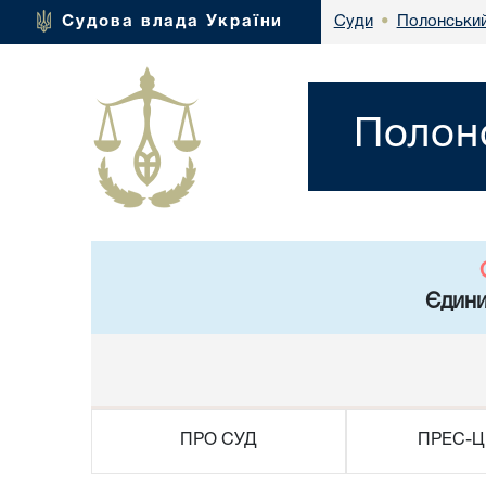
Полонський
Судова влада України
Суди
•
Полонс
Єдини
ПРО СУД
ПРЕС-Ц